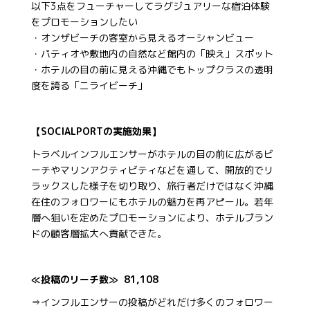
以下3点をフューチャーしてラグジュアリーな宿泊体験
をプロモーションしたい
・オンザビーチの客室から見えるオーシャンビュー
・パティオや敷地内の自然など館内の「映え」スポット
・ホテルの目の前に見える沖縄でもトップクラスの透明
度を誇る「ニライビーチ」
【SOCIALPORTの実施効果】
トラベルインフルエンサーがホテルの目の前に広がるビ
ーチやマリンアクティビティなどを通して、開放的でリ
ラックスした様子を切り取り、旅行者だけではなく沖縄
在住のフォロワーにもホテルの魅力を再アピール。若年
層へ狙いを定めたプロモーションにより、ホテルブラン
ドの顧客層拡大へ貢献できた。
≪投稿のリーチ数≫ 81,108
⇒インフルエンサーの投稿がどれだけ多くのフォロワー